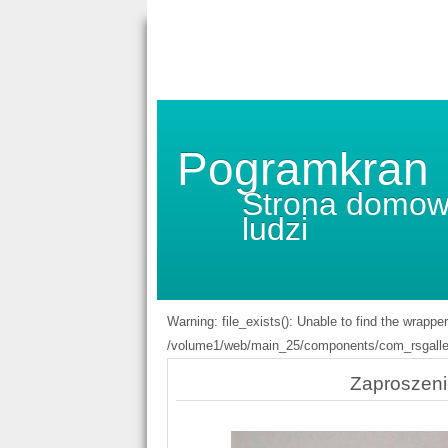
Pogramkran
Strona domow
ludzi
Warning: file_exists(): Unable to find the wrappe
/volume1/web/main_25/components/com_rsgaller
Zaproszeni