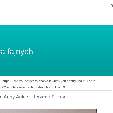
R
a fajnych
r "https" - did you forget to enable it when you configured PHP? in
y2/templates/semantic/index.php on line 59
e Anny Ankiel i Jerzego Figasa