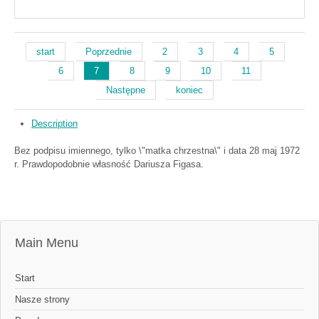
start
Poprzednie
2
3
4
5
6
7
8
9
10
11
Następne
koniec
Description
Bez podpisu imiennego, tylko \"matka chrzestna\" i data 28 maj 1972
r. Prawdopodobnie własność Dariusza Figasa.
Main Menu
Start
Nasze strony