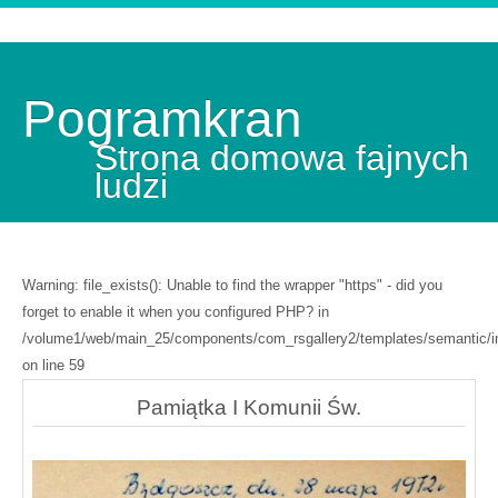
Pogramkran
Strona domowa fajnych
ludzi
Warning: file_exists(): Unable to find the wrapper "https" - did you
forget to enable it when you configured PHP? in
/volume1/web/main_25/components/com_rsgallery2/templates/semantic/i
on line 59
Pamiątka I Komunii Św.