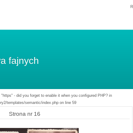
R
a fajnych
r "https" - did you forget to enable it when you configured PHP? in
y2/templates/semantic/index.php on line 59
Strona nr 16