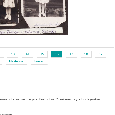
2
13
14
15
16
17
18
19
Następne
koniec
emak
, chrześniak Eugenii Krall; obok
Czesława i Zyta Fudzyńskie
.