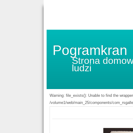
Pogramkran
Strona domow
ludzi
Warning: file_exists(): Unable to find the wrappe
/volume1/web/main_25/components/com_rsgaller