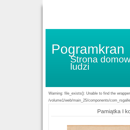
Pogramkran
Strona domow
ludzi
Warning: file_exists(): Unable to find the wrappe
/volume1/web/main_25/components/com_rsgaller
Pamiątka I ko