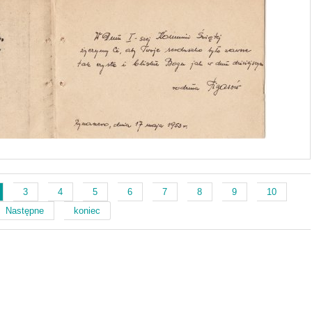
3
4
5
6
7
8
9
10
Następne
koniec