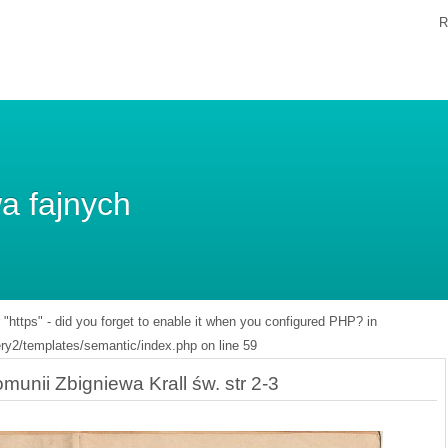
R
a fajnych
r "https" - did you forget to enable it when you configured PHP? in
y2/templates/semantic/index.php on line 59
munii Zbigniewa Krall św. str 2-3