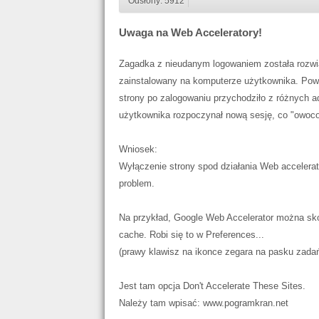
Odsłony: 5912
Uwaga na Web Acceleratory!
Zagadka z nieudanym logowaniem została rozwi
zainstalowany na komputerze użytkownika. Powo
strony po zalogowaniu przychodziło z różnych a
użytkownika rozpoczynał nową sesję, co "owocow
Wniosek:
Wyłączenie strony spod działania Web accelerat
problem.
Na przykład, Google Web Accelerator można sko
cache. Robi się to w Preferences...
(prawy klawisz na ikonce zegara na pasku zadań
Jest tam opcja Don't Accelerate These Sites.
Należy tam wpisać: www.pogramkran.net