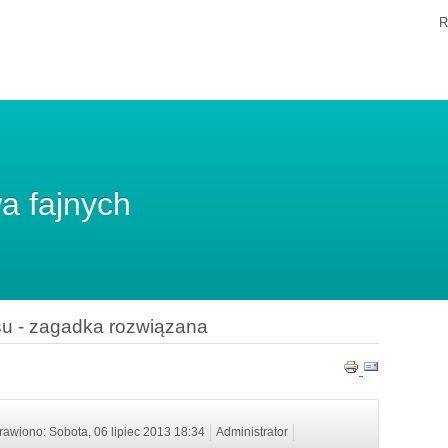
R
a fajnych
su - zagadka rozwiązana
awiono: Sobota, 06 lipiec 2013 18:34
Administrator