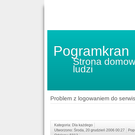
Pogramkran
Strona domow
ludzi
Problem z logowaniem do serwi
Kategoria: Dla każdego
Utworzono: Środa, 20 grudzień 2006 00:27
Popr