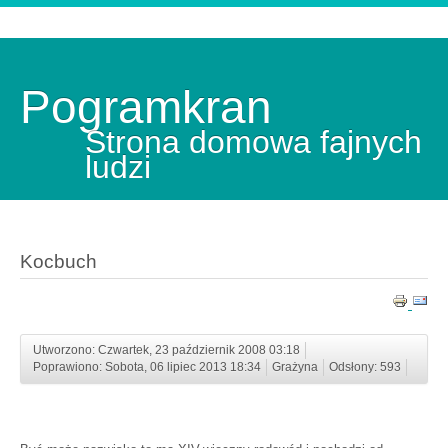
Pogramkran
Strona domowa fajnych
ludzi
Kocbuch
Utworzono: Czwartek, 23 październik 2008 03:18
Poprawiono: Sobota, 06 lipiec 2013 18:34
Grażyna
Odsłony: 593