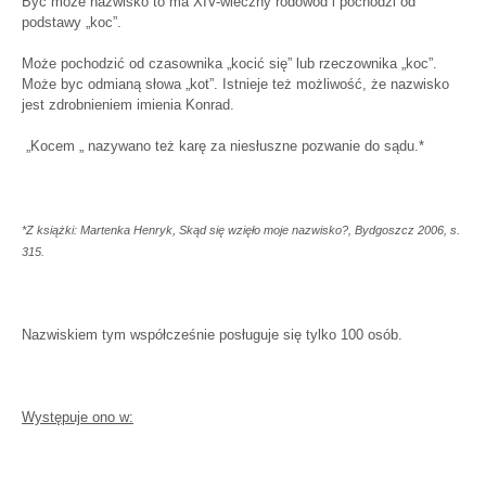
Być może nazwisko to ma XIV-wieczny rodowód i pochodzi od
podstawy „koc”.
Może pochodzić od czasownika „kocić się” lub rzeczownika „koc”.
Może byc odmianą słowa „kot”. Istnieje też możliwość, że nazwisko
jest zdrobnieniem imienia Konrad.
„Kocem „ nazywano też karę za niesłuszne pozwanie do sądu.*
*Z książki: Martenka Henryk, Skąd się wzięło moje nazwisko?, Bydgoszcz 2006, s.
315.
Nazwiskiem tym współcześnie posługuje się tylko 100 osób.
Występuje ono w: