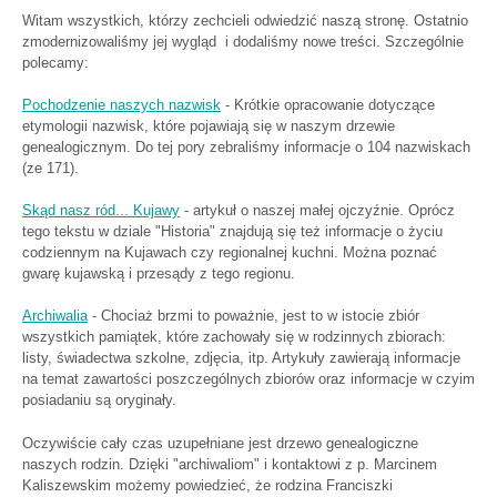
Witam wszystkich, którzy zechcieli odwiedzić naszą stronę. Ostatnio
zmodernizowaliśmy jej wygląd i dodaliśmy nowe treści. Szczególnie
polecamy:
Pochodzenie naszych nazwisk
- Krótkie opracowanie dotyczące
etymologii nazwisk, które pojawiają się w naszym drzewie
genealogicznym. Do tej pory zebraliśmy informacje o 104 nazwiskach
(ze 171).
Skąd nasz ród... Kujawy
- artykuł o naszej małej ojczyźnie. Oprócz
tego tekstu w dziale "Historia" znajdują się też informacje o życiu
codziennym na Kujawach czy regionalnej kuchni. Można poznać
gwarę kujawską i przesądy z tego regionu.
Archiwalia
- Chociaż brzmi to poważnie, jest to w istocie zbiór
wszystkich pamiątek, które zachowały się w rodzinnych zbiorach:
listy, świadectwa szkolne, zdjęcia, itp. Artykuły zawierają informacje
na temat zawartości poszczególnych zbiorów oraz informacje w czyim
posiadaniu są oryginały.
Oczywiście cały czas uzupełniane jest drzewo genealogiczne
naszych rodzin. Dzięki "archiwaliom" i kontaktowi z p. Marcinem
Kaliszewskim możemy powiedzieć, że rodzina Franciszki