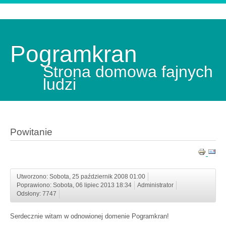
Pogramkran
Strona domowa fajnych
ludzi
Powitanie
Utworzono: Sobota, 25 październik 2008 01:00
Poprawiono: Sobota, 06 lipiec 2013 18:34
Administrator
Odsłony: 7747
Serdecznie witam w odnowionej domenie Pogramkran!