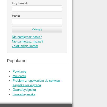
Użytkownik
Hasło
Nie pamiętasz hasła?
Nie pamiętasz nazwy?
Załóż swoje konto!
Popularne
Powitanie
Mielcarek
Problem z logowaniem do serwisu -
zagadka rozwiązana
Gwara bydgoska
Gwara kujawska