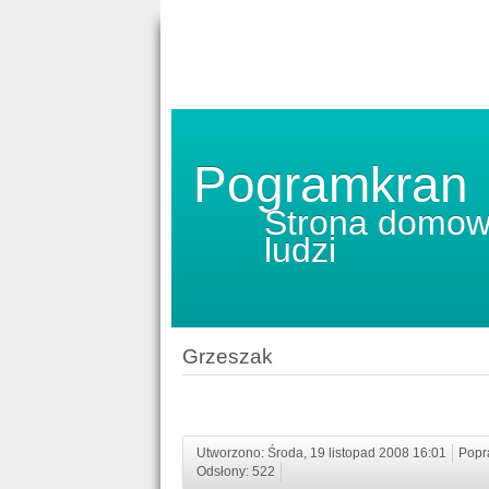
Pogramkran
Strona domow
ludzi
Grzeszak
Utworzono: Środa, 19 listopad 2008 16:01
Popr
Odsłony: 522