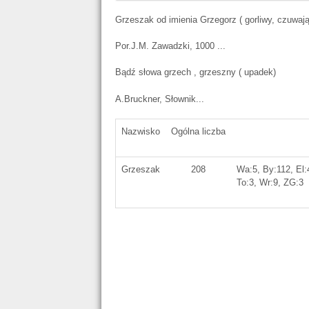
Grzeszak od imienia Grzegorz ( gorliwy, czuwają
Por.J.M. Zawadzki, 1000 ...
Bądź słowa grzech , grzeszny ( upadek)
A.Bruckner, Słownik...
Nazwisko
Ogólna liczba
Grzeszak
208
Wa:5, By:112, El:4
To:3, Wr:9, ZG:3