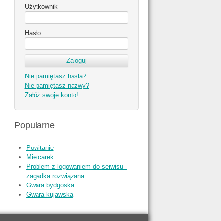
Użytkownik
Hasło
Nie pamiętasz hasła?
Nie pamiętasz nazwy?
Załóż swoje konto!
Popularne
Powitanie
Mielcarek
Problem z logowaniem do serwisu -
zagadka rozwiązana
Gwara bydgoska
Gwara kujawska