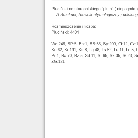
Pluciński od staropolskiego "pluta" ( niepogoda )
A.Bruckner, Słownik etymologiczny j.polskieg
Rozmieszczenie i liczba:
Pluciński: 4404
Wa:248, BP:5, Bs:1, BB:55, By:209, Ci:12, Cz:1
Ko:62, Kr:191, Ks:8, Lg:48, Ls:52, Lu:11, Ło:5, 
Pr:1, Ra:70, Rz:5, Sd:11, Sr:65, Sk:35, Sł:23, S
ZG:121