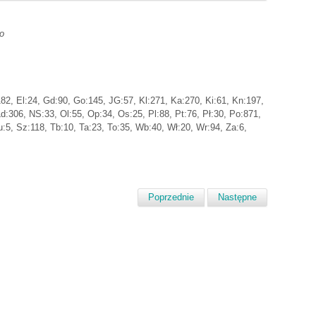
o
82, El:24, Gd:90, Go:145, JG:57, Kl:271, Ka:270, Ki:61, Kn:197,
Łd:306, NS:33, Ol:55, Op:34, Os:25, Pl:88, Pt:76, Pł:30, Po:871,
u:5, Sz:118, Tb:10, Ta:23, To:35, Wb:40, Wł:20, Wr:94, Za:6,
Poprzednie
Następne